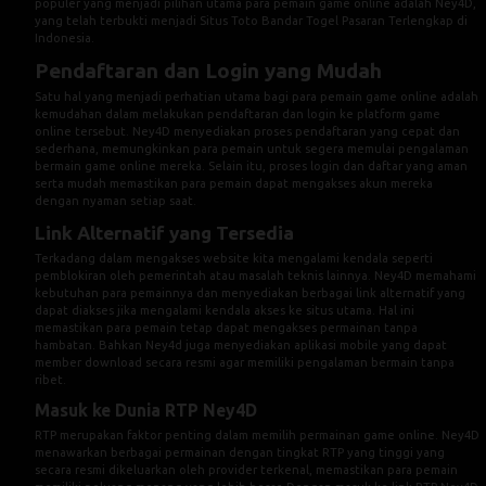
populer yang menjadi pilihan utama para pemain game online adalah
Ney4D
,
yang telah terbukti menjadi Situs Toto Bandar Togel Pasaran Terlengkap di
Indonesia.
Pendaftaran dan Login yang Mudah
Satu hal yang menjadi perhatian utama bagi para pemain game online adalah
kemudahan dalam melakukan pendaftaran dan login ke platform game
online tersebut. Ney4D menyediakan proses pendaftaran yang cepat dan
sederhana, memungkinkan para pemain untuk segera memulai pengalaman
bermain game online mereka. Selain itu, proses login dan daftar yang aman
serta mudah memastikan para pemain dapat mengakses akun mereka
dengan nyaman setiap saat.
Link Alternatif yang Tersedia
Terkadang dalam mengakses website kita mengalami kendala seperti
pemblokiran oleh pemerintah atau masalah teknis lainnya. Ney4D memahami
kebutuhan para pemainnya dan menyediakan berbagai link alternatif yang
dapat diakses jika mengalami kendala akses ke situs utama. Hal ini
memastikan para pemain tetap dapat mengakses permainan tanpa
hambatan. Bahkan Ney4d juga menyediakan aplikasi mobile yang dapat
member download secara resmi agar memiliki pengalaman bermain tanpa
ribet.
Masuk ke Dunia RTP Ney4D
RTP merupakan faktor penting dalam memilih permainan game online. Ney4D
menawarkan berbagai permainan dengan tingkat RTP yang tinggi yang
secara resmi dikeluarkan oleh provider terkenal, memastikan para pemain