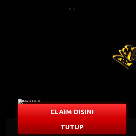
CLAIM DISINI
TUTUP
UEFA EUROPA LEAGUE QUALIFIERS
August 7, 2026 — 02:00 WIB