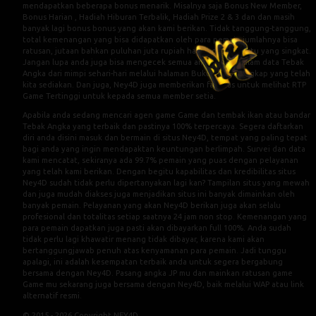
mendapatkan beberapa bonus menarik. Misalnya saja
Bonus New Member
,
Bonus Harian , Hadiah Hiburan Terbalik, Hadiah Prize 2 & 3 dan dan masih
banyak lagi bonus bonus yang akan kami berikan. Tidak tanggung-tanggung,
total kemenangan yang bisa didapatkan oleh para pemain jumlahnya bisa
ratusan, jutaan bahkan puluhan juta rupiah hanya dalam waktu yang singkat.
Jangan lupa anda juga bisa mengecek semua angka main dalam data Tebak
Angka dari mimpi sehari-hari melalui halaman Buku Mimpi lengkap yang telah
kita sediakan. Dan juga,
Ney4D
juga memberikan fasilitas untuk melihat RTP
Game Tertinggi untuk kepada semua member setia.
Apabila anda sedang mencari agen game Game dan tembak ikan atau bandar
Tebak Angka yang terbaik dan pastinya 100% terpercaya. Segera daftarkan
diri anda disini masuk dan bermain di situs Ney4D, tempat yang paling tepat
bagi anda yang ingin mendapaktan keuntungan berlimpah. Survei dan data
kami mencatat, sekiranya ada 99.7% pemain yang puas dengan pelayanan
yang telah kami berikan. Dengan begitu kapabilitas dan kredibilitas situs
Ney4D sudah tidak perlu dipertanyakan lagi kan? Tampilan situs yang mewah
dan juga mudah diakses juga menjadikan situs ini banyak dimainkan oleh
banyak pemain. Pelayanan yang akan
Ney4D
berikan juga akan selalu
profesional dan totalitas setiap saatnya 24 jam non stop. Kemenangan yang
para pemain dapatkan juga pasti akan dibayarkan full 100%. Anda sudah
tidak perlu lagi khawatir menang tidak dibayar, karena kami akan
bertanggungjawab penuh atas kenyamanan para pemain. Jadi tunggu
apalagi, ini adalah kesempatan terbaik anda untuk segera bergabung
bersama dengan Ney4D. Pasang angka JP mu dan mainkan ratusan game
Game mu sekarang juga bersama dengan Ney4D, baik melalui WAP atau link
alternatif resmi.
© 2015 - 2026 Copyright NEY4D.