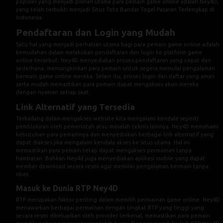
populer yang menjadi pilihan utama para pemain game online adalah
Ney4D
,
yang telah terbukti menjadi Situs Toto Bandar Togel Pasaran Terlengkap di
Indonesia.
Pendaftaran dan Login yang Mudah
Satu hal yang menjadi perhatian utama bagi para pemain game online adalah
kemudahan dalam melakukan pendaftaran dan login ke platform game
online tersebut. Ney4D menyediakan proses pendaftaran yang cepat dan
sederhana, memungkinkan para pemain untuk segera memulai pengalaman
bermain game online mereka. Selain itu, proses login dan daftar yang aman
serta mudah memastikan para pemain dapat mengakses akun mereka
dengan nyaman setiap saat.
Link Alternatif yang Tersedia
Terkadang dalam mengakses website kita mengalami kendala seperti
pemblokiran oleh pemerintah atau masalah teknis lainnya. Ney4D memahami
kebutuhan para pemainnya dan menyediakan berbagai link alternatif yang
dapat diakses jika mengalami kendala akses ke situs utama. Hal ini
memastikan para pemain tetap dapat mengakses permainan tanpa
hambatan. Bahkan Ney4d juga menyediakan aplikasi mobile yang dapat
member download secara resmi agar memiliki pengalaman bermain tanpa
ribet.
Masuk ke Dunia RTP Ney4D
RTP merupakan faktor penting dalam memilih permainan game online. Ney4D
menawarkan berbagai permainan dengan tingkat RTP yang tinggi yang
secara resmi dikeluarkan oleh provider terkenal, memastikan para pemain