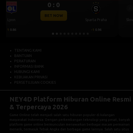
0 : 0
Previous
Ne
BET NOW
Slovan Bratislava
Mjallby
0.5
0.83
-0.5
0.99
TENTANG KAMI
BANTUAN
PERATURAN
INFORMASI BANK
HUBUNGI KAMI
KEBIJAKAN PRIVASI
PERSETUJUAN COOKIES
NEY4D Platform Hiburan Online Resmi
& Terpercaya 2026
Game Online telah menjadi salah satu hiburan populer di kalangan
masyarakat Indonesia. Dengan perkembangan teknologi yang pesat, banyak
platform game online bermunculan menawarkan berbagai macam permainan
menarik, termasuk Tebak Angka dan berbagai game lainnya. Salah satu situs