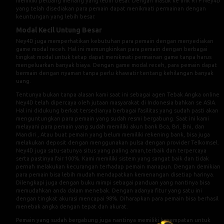
memiliki peluang menang yang lebih besar. Dengan masuk ke link
RTP Ney4D
yang telah disediakan para pemain dapat menikmati permainan dengan
keuntungan yang lebih besar.
Modal Kecil Untung Besar
Ney4D juga memperhatikan kebutuhan para pemain dengan menyediakan
game modal receh. Hal ini memungkinkan para pemain dengan berbagai
tingkat modal untuk tetap dapat menikmati permainan game tanpa harus
mengeluarkan banyak biaya. Dengan game modal receh, para pemain dapat
bermain dengan nyaman tanpa perlu khawatir tentang kehilangan banyak
uang.
Tentunya bukan tanpa alasan kami saat ini sebagai agen Tebak Angka online
Ney4D
telah dipercaya oleh jutaan masyarakat di Indonesia bahkan se ASIA.
Hal ini didukung berkat tersedianya berbagai fasilitas yang sudah pasti akan
menguntungkan para pemain yang sudah resmi bergabung. Saat ini kami
melayani para pemain yang sudah memiliki akun bank Bca, Bri, Bni, dan
Mandiri , Atau buat pemain yang belum memiliki rekening bank, bisa juga
melakukan deposit dengan menggunakan pulsa dengan provider Telkomsel.
Ney4D
juga satu-satunya situs yang paling aman,terbaik dan terpercaya
serta pastinya fair 100%. Kami memiliki sistem yang sangat baik dan tidak
pernah melakukan kecurangan terhadap pemain manapun. Dengan demikian
para pemain bisa lebih mudah mendapatkan kemenangan disetiap harinya.
Dilengkapi juga dengan buku mimpi sebagai panduan yang nantinya bisa
memudahkan anda dalam menebak. Dengan adanya fitur yang satu ini
dengan tingkat akurasi mencapai 98%. Diharapkan para pemain bisa berhasil
menebak angka dengan tepat dan akurat.
Pemain yang sudah bergabung juga nantinya memiliki kesempatan untuk